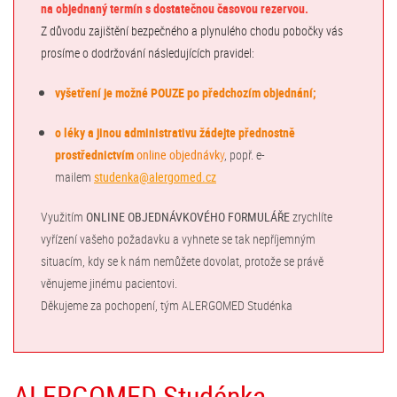
na objednaný termín s dostatečnou časovou rezervou.
Z důvodu zajištění bezpečného a plynulého chodu pobočky vás
prosíme o dodržování následujících pravidel:
vyšetření je možné POUZE po předchozím objednání;
o léky a jinou administrativu žádejte přednostně
prostřednictvím
online objednávk
y
, popř. e-
mailem
studenka@alergomed.cz
Využitím
ONLINE OBJEDNÁVKOVÉHO FORMULÁŘE
zrychlíte
vyřízení vašeho požadavku a vyhnete se tak nepříjemným
situacím, kdy se k nám nemůžete dovolat, protože se právě
věnujeme jinému pacientovi.
Děkujeme za pochopení, tým ALERGOMED Studénka
ALERGOMED Studénka