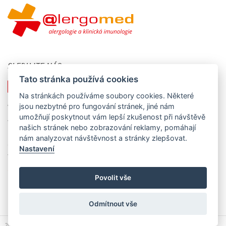
SLEDUJTE NÁS
Tato stránka používá cookies
Na stránkách používáme soubory cookies. Některé
KONTAKTUJTE NÁS
jsou nezbytné pro fungování stránek, jiné nám
umožňují poskytnout vám lepší zkušenost při návštěvě
Alergomed s.r.o., nám. Svobody 527, 739 61 Třinec - Lyžbice
našich stránek nebo zobrazování reklamy, pomáhají
IČO: 258 86 517, DIČ: CZ25886517
nám analyzovat návštěvnost a stránky zlepšovat.
Společnost je registrována u Krajského soudu v Ostravě, oddíl C,
Nastavení
vložka 24586.
sekretariat@alergomed.cz
Povolit vše
Odmítnout vše
2018-2026 © AlergoMed | Vyvinuto a provozováno s
whitewolf.cz