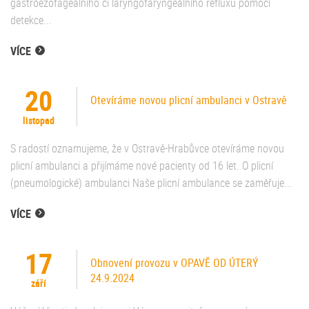
gastroezofageálního či laryngofaryngeálního refluxu pomocí
detekce...
VÍCE
20
Otevíráme novou plicní ambulanci v Ostravě
listopad
S radostí oznamujeme, že v Ostravě-Hrabůvce otevíráme novou
plicní ambulanci a přijímáme nové pacienty od 16 let. O plicní
(pneumologické) ambulanci Naše plicní ambulance se zaměřuje...
VÍCE
17
Obnovení provozu v OPAVĚ OD ÚTERÝ
24.9.2024
září