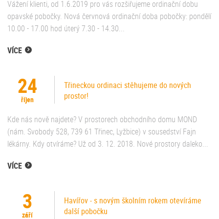
Vážení klienti, od 1.6.2019 pro vás rozšiřujeme ordinační dobu
opavské pobočky. Nová červnová ordinační doba pobočky: pondělí
10.00 - 17.00 hod úterý 7.30 - 14.30...
VÍCE
24
Třineckou ordinaci stěhujeme do nových
prostor!
říjen
Kde nás nově najdete? V prostorech obchodního domu MOND
(nám. Svobody 528, 739 61 Třinec, Lyžbice) v sousedství Fajn
lékárny. Kdy otvíráme? Už od 3. 12. 2018. Nové prostory daleko...
VÍCE
3
Havířov - s novým školním rokem otevíráme
další pobočku
září