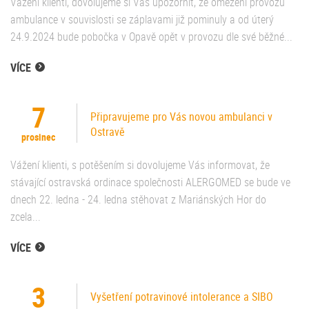
Vážení klienti, dovolujeme si Vás upozornit, že omezení provozu
ambulance v souvislosti se záplavami již pominuly a od úterý
24.9.2024 bude pobočka v Opavě opět v provozu dle své běžné...
VÍCE
7
Připravujeme pro Vás novou ambulanci v
Ostravě
prosinec
Vážení klienti, s potěšením si dovolujeme Vás informovat, že
stávající ostravská ordinace společnosti ALERGOMED se bude ve
dnech 22. ledna - 24. ledna stěhovat z Mariánských Hor do
zcela...
VÍCE
3
Vyšetření potravinové intolerance a SIBO