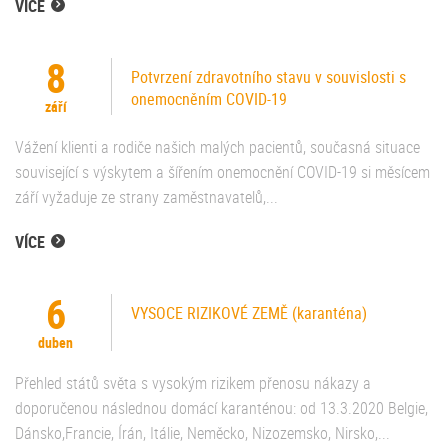
VÍCE
8
Potvrzení zdravotního stavu v souvislosti s
onemocněním COVID-19
září
Vážení klienti a rodiče našich malých pacientů, současná situace
související s výskytem a šířením onemocnění COVID-19 si měsícem
září vyžaduje ze strany zaměstnavatelů,...
VÍCE
6
VYSOCE RIZIKOVÉ ZEMĚ (karanténa)
duben
Přehled států světa s vysokým rizikem přenosu nákazy a
doporučenou následnou domácí karanténou: od 13.3.2020 Belgie,
Dánsko,Francie, Írán, Itálie, Neměcko, Nizozemsko, Nirsko,...