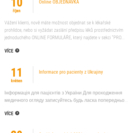
10
Online OBJEDNÁVKA
říjen
Vážení klienti, nově máte možnost objednat se k lékařské
prohlídce, nebo si vyžádat zaslání předpisu léků prostřednictvím
jednoduchého ONLINE FORMULÁŘE, který najdete v sekci "PRO...
VÍCE
11
Informace pro pacienty z Ukrajiny
květen
Інформація для пацієнтів з України Для проходження
медичного огляду записуйтесь будь ласка попередньо...
VÍCE