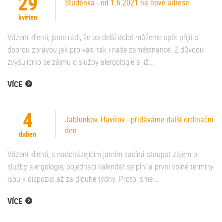
29
Studénka - od 1.6.2021 na nové adrese
květen
Vážení klienti, jsme rádi, že po delší době můžeme opět přijít s
dobrou zprávou jak pro vás, tak i naše zaměstnance. Z důvodu
zvyšujícího se zájmu o služby alergologie a již...
VÍCE
4
Jablunkov, Havířov - přidáváme další ordinační
den
duben
Vážení klienti, s nadcházejícím jarním začíná stoupat zájem o
služby alergologie, objednací kalendář se plní a první volné termíny
jsou k dispozici až za dlouhé týdny. Proto jsme...
VÍCE