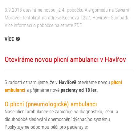
3.9.2018 otevíráme novou již 4. pobočku Alergomedu na Severní
Moravě - tentokrát na adrese Kochova 1227, Havířov - Šumbark.
Více informací o pobočce naleznete ZDE.
VÍCE
Otevíráme novou plicní ambulanci v Havířov
S radostí oznamujeme, že v
Havířově
otevíráme novou
plicní
ambulanci
a přijímáme nové
pacienty od 18 let.
O plicní (pneumologické) ambulanci
Naše plicní ambulance se zaměřuje na diagnostiku, léčbu a
dlouhodobé sledování onemocnění dýchacího systému.
Poskytujeme odbornou péči pro pacienty s: