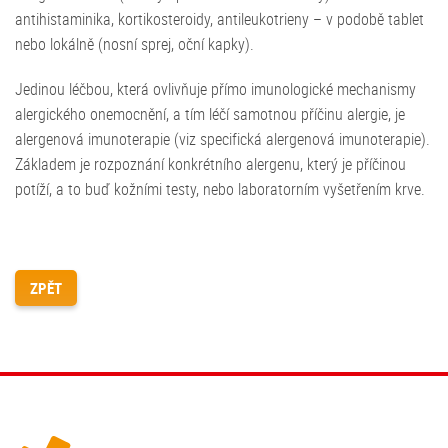
antihistaminika, kortikosteroidy, antileukotrieny – v podobě tablet
nebo lokálně (nosní sprej, oční kapky).
Jedinou léčbou, která ovlivňuje přímo imunologické mechanismy
alergického onemocnění, a tím léčí samotnou příčinu alergie, je
alergenová imunoterapie (viz specifická alergenová imunoterapie).
Základem je rozpoznání konkrétního alergenu, který je příčinou
potíží, a to buď kožními testy, nebo laboratorním vyšetřením krve.
ZPĚT