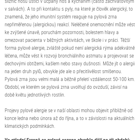
sliznic nosu ústící v ucpaný nos a kýcháním (často záchvatovitým
v salvách). A to při kontaktu s pyly, na které je člověk alergický, to
znamená, že jeho imunitní systém reaguje na pylová zrna
nepřiměřenou (alergickou) reakcí. Neléčené onemocnění může vést
ke zvýšené únavě, poruchám pozornosti, bolestem hlavy a
omezovat pacienta v běžných aktivitách, ve škole i v práci. Těžší
forma pylové alergie, zvláště pokud není alergická rýma adekvátně
léčena, může vést k rozvoji bronchiálního astmatu a projevovat se
dechovými obtížemi, kašlem nebo stavy dušnosti. Může jít o alergii
na jeden druh pylů, obvykle jde ale o přecitlivělost smíšenou.
Pylová zrna jsou velmi malá a běžně přeletí vzdálenost 50-100 km.
Období, ve kterém se pylová zrna uvolňují do ovzduší, závisí na
době květu jednotlivých rostlin.
Projevy pylové alergie se v naší oblasti mohou objevit přibližně od
konce ledna nebo února až do října, a to v závislosti na aktuálních
klimatických podmínkách.