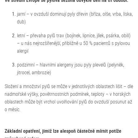
Ve střední Evropě se pylová sezona obvykle dělí na tři období:
jarní – v ovzduší dominují pyly dřevin (bříza, olše, vrba, líska,
dub)
letní – převaha pylů trav (bojínek, lipnice, jílek, psárka, obilí)
– u nás nejrozšířenější, přibližně u 50 % pacientů s pylovou
alergií
podzimní – hlavními alergeny jsou pyly plevelů (pelyněk,
jitrocel, ambrozie)
Složení a množství pylů se může v jednotlivých oblastech lišit – dle
nadmořské výšky, povětrnostních podmínek, teploty – v horských
oblastech může být vrchol uvolňování pylů do ovzduší posunut až
o měsíc.
Základní opatření, jimiž lze alespoň částečně mírnit potíže