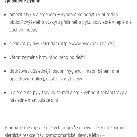
způsobené pylem:
omezit styk s alergenem – vyhnout se pobytu v přírodě v
období zvýšeného výskytu příčinného pylu, obzvláště v teplém a
suchém počasí
sledovat pylový kalendář (http://www.pylovasluzba.cz/)
větrat zejména brzy ráno nebo po dešti
dodržovat důslednější osobní hygienu – např. během dne
oplachovat obličej, častěji si mýt vlasy
u alergie na pyly trav by se měl alergik vyhnout sekání trávy a
následné manipulace s ní
V případě rozvoje alergických projevů se užívají léky na zmírnění
alergické reakce (tzv. symptomatické úlevové léky) –