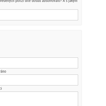
vedených potíží dítě dosud absolvovalo? A s jakým
váno
ci