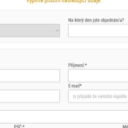
Vyplňte prosím následující údaje.
Na který den jste objednán/a?
Příjmení:*
E-mail*
PSČ:*
Mě