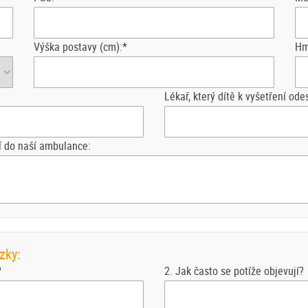
Výška postavy (cm):*
Hm
Lékař, který dítě k vyšetření odes
jí do naší ambulance:
zky:
?
2. Jak často se potíže objevují?