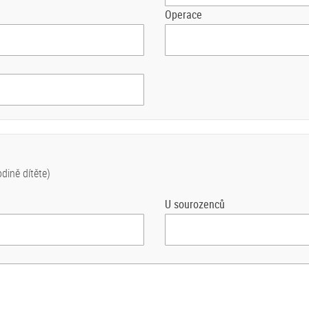
Operace
dině dítěte)
U sourozenců