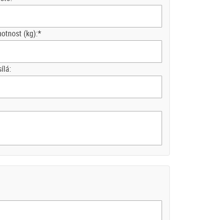
otnost (kg):*
ílá: