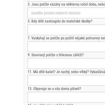
3. Jsou potíže vázány na některou roční dobu, nebo
5. Kdy dítě nastoupilo do mateřské školky?
7. Vyskytují se potíže po požití nějaké potraviny n
9. Souvisejí potíže s tělesnou zátěží?
11. Má dítě kašel? Je suchý, nebo vlhký? Vykašláv
13. Objevuje se u vás doma plíseň?