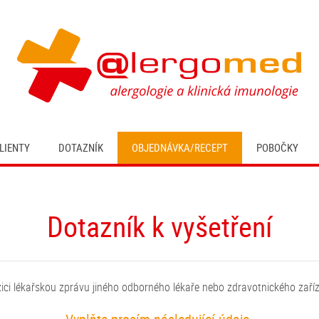
LIENTY
DOTAZNÍK
OBJEDNÁVKA/RECEPT
POBOČKY
Dotazník k vyšetření
zici lékařskou zprávu jiného odborného lékaře nebo zdravotnického zaříz