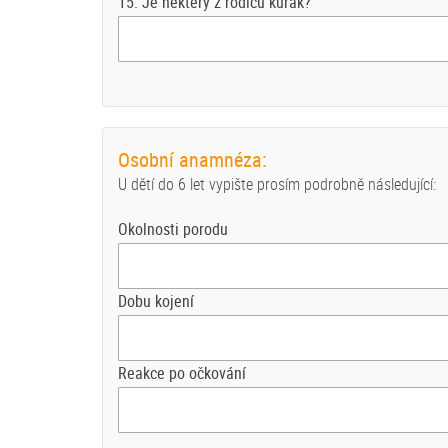
15. Je některý z rodičů kuřák?
Osobní anamnéza:
U dětí do 6 let vypište prosím podrobně následující:
Okolnosti porodu
Dobu kojení
Reakce po očkování